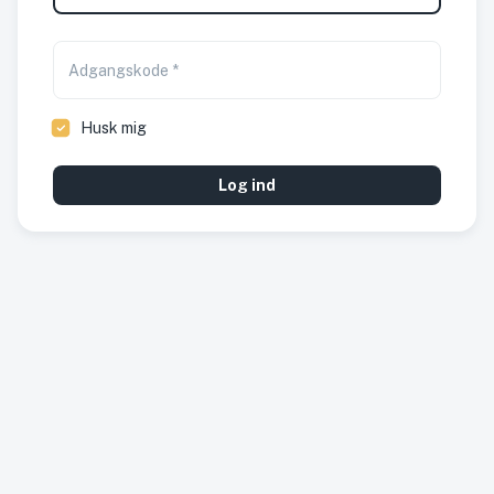
Adgangskode
*
Husk mig
Log ind